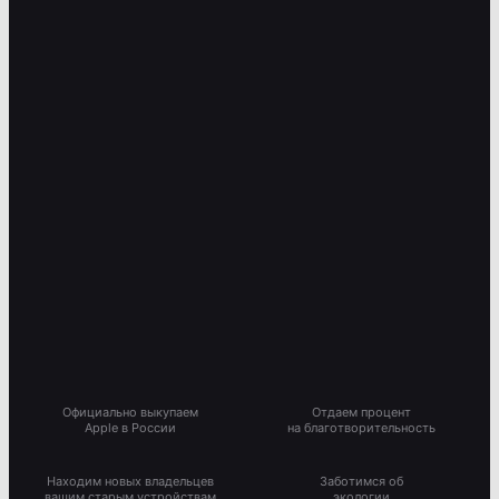
Официально выкупаем
Отдаем процент
Apple в России
на благотворительность
Находим новых владельцев
Заботимся об
вашим старым устройствам
экологии