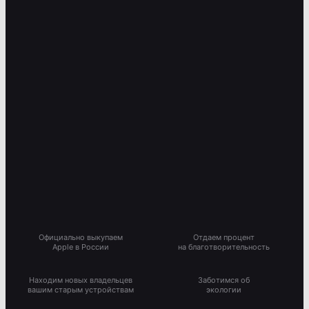
Официально выкупаем
Отдаем процент
Apple в России
на благотворительность
Находим новых владельцев
Заботимся об
вашим старым устройствам
экологии