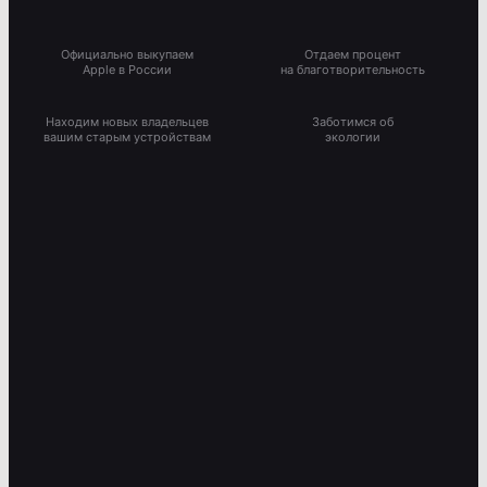
Официально выкупаем
Отдаем процент
Apple в России
на благотворительность
Находим новых владельцев
Заботимся об
вашим старым устройствам
экологии