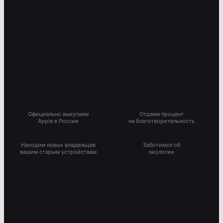
Официально выкупаем
Отдаем процент
Apple в России
на благотворительность
Находим новых владельцев
Заботимся об
вашим старым устройствам
экологии