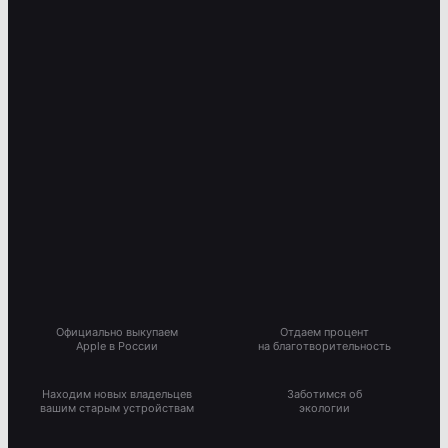
Официально выкупаем
Отдаем процент
Apple в России
на благотворительность
Находим новых владельцев
Заботимся об
вашим старым устройствам
экологии