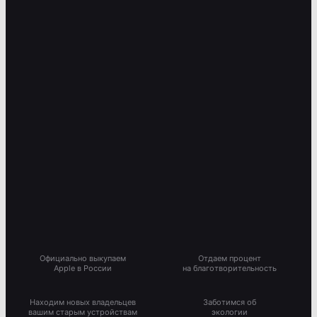
Официально выкупаем
Отдаем процент
Apple в России
на благотворительность
Находим новых владельцев
Заботимся об
вашим старым устройствам
экологии