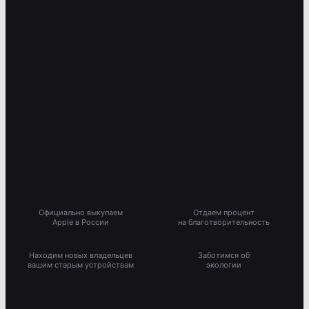
Официально выкупаем
Отдаем процент
Apple в России
на благотворительность
Находим новых владельцев
Заботимся об
вашим старым устройствам
экологии