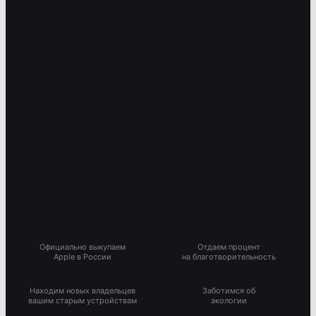
Официально выкупаем
Отдаем процент
Apple в России
на благотворительность
Находим новых владельцев
Заботимся об
вашим старым устройствам
экологии