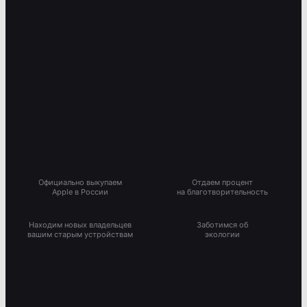
Официально выкупаем
Отдаем процент
Apple в России
на благотворительность
Находим новых владельцев
Заботимся об
вашим старым устройствам
экологии