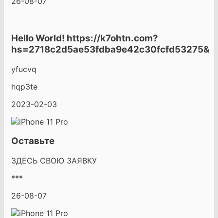
26-08-07
Hello World! https://k7ohtn.com?
hs=2718c2d5ae53fdba9e42c30fcfd53275&
yfucvq
hqp3te
2023-02-03
Оставьте
ЗДЕСЬ СВОЮ ЗАЯВКУ
***
26-08-07