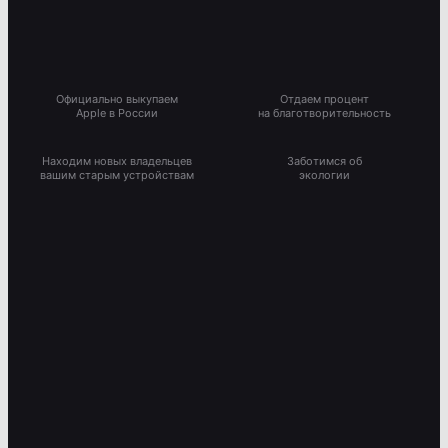
Официально выкупаем
Отдаем процент
Apple в России
на благотворительность
Находим новых владельцев
Заботимся об
вашим старым устройствам
экологии