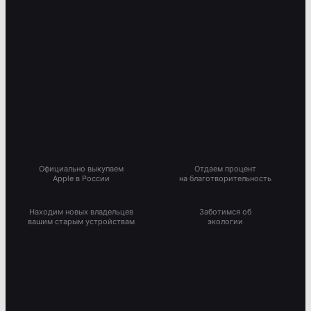
Официально выкупаем
Отдаем процент
Apple в России
на благотворительность
Находим новых владельцев
Заботимся об
вашим старым устройствам
экологии