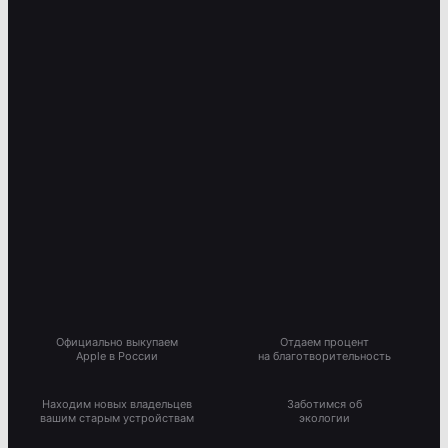
Официально выкупаем
Отдаем процент
Apple в России
на благотворительность
Находим новых владельцев
Заботимся об
вашим старым устройствам
экологии