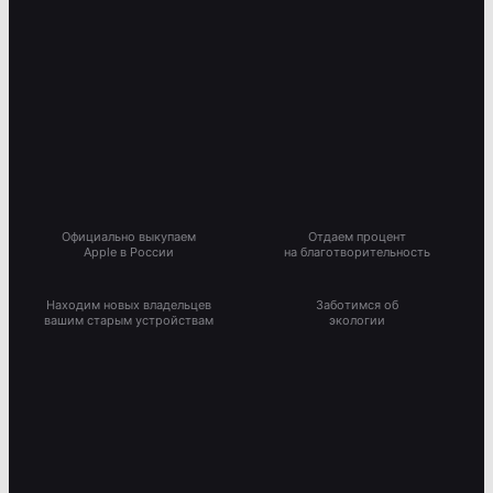
Официально выкупаем
Отдаем процент
Apple в России
на благотворительность
Находим новых владельцев
Заботимся об
вашим старым устройствам
экологии