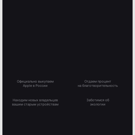
Официально выкупаем
Отдаем процент
Apple в России
на благотворительность
Находим новых владельцев
Заботимся об
вашим старым устройствам
экологии