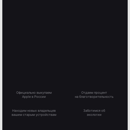
Официально выкупаем
Отдаем процент
Apple в России
на благотворительность
Находим новых владельцев
Заботимся об
вашим старым устройствам
экологии