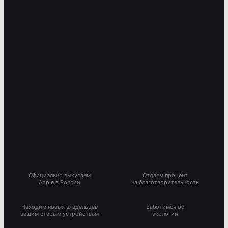
Официально выкупаем
Отдаем процент
Apple в России
на благотворительность
Находим новых владельцев
Заботимся об
вашим старым устройствам
экологии