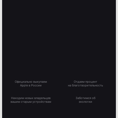
Официально выкупаем
Отдаем процент
Apple в России
на благотворительность
Находим новых владельцев
Заботимся об
вашим старым устройствам
экологии