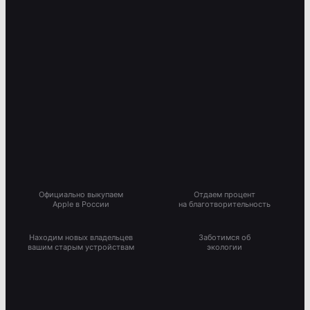
Официально выкупаем
Отдаем процент
Apple в России
на благотворительность
Находим новых владельцев
Заботимся об
вашим старым устройствам
экологии