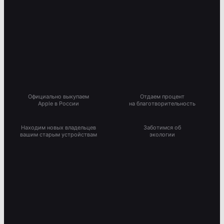
Официально выкупаем
Отдаем процент
Apple в России
на благотворительность
Находим новых владельцев
Заботимся об
вашим старым устройствам
экологии