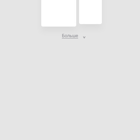
Больше
Заявки на выкуп
Оставьте
ЗДЕСЬ СВОЮ ЗАЯВКУ
***
26-08-09
Оставьте