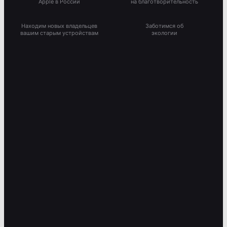
Apple в России
на благотворительность
Находим новых владельцев
Заботимся об
вашим старым устройствам
экологии