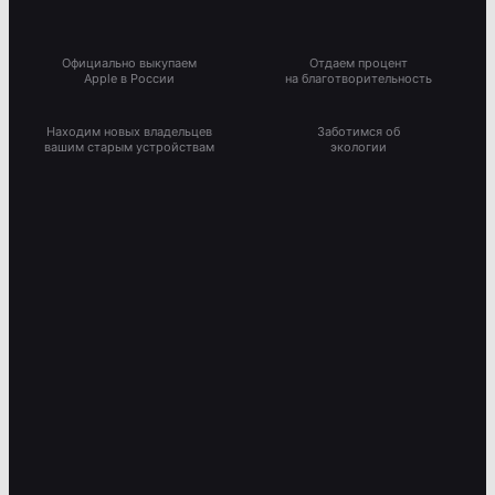
Официально выкупаем
Отдаем процент
Apple в России
на благотворительность
Находим новых владельцев
Заботимся об
вашим старым устройствам
экологии