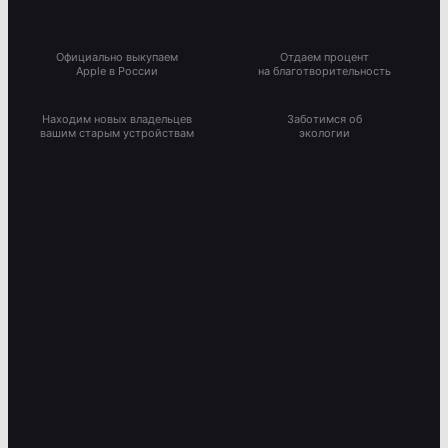
Официально выкупаем
Отдаем процент
Apple в России
на благотворительность
Находим новых владельцев
Заботимся об
вашим старым устройствам
экологии