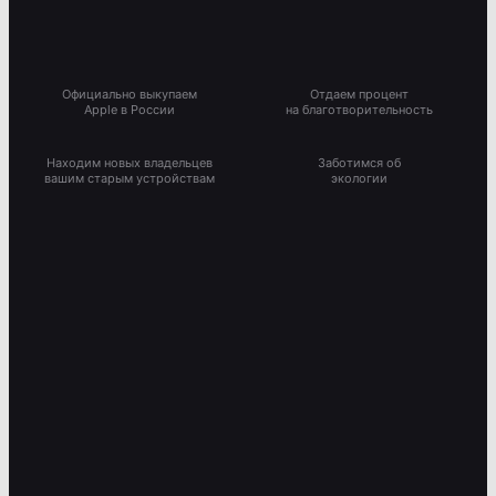
Официально выкупаем
Отдаем процент
Apple в России
на благотворительность
Находим новых владельцев
Заботимся об
вашим старым устройствам
экологии