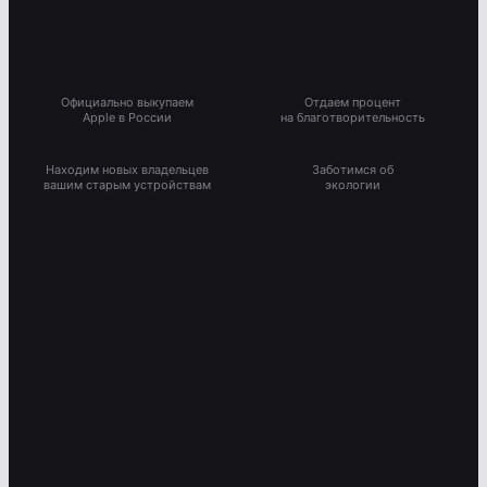
Официально выкупаем
Отдаем процент
Apple в России
на благотворительность
Находим новых владельцев
Заботимся об
вашим старым устройствам
экологии