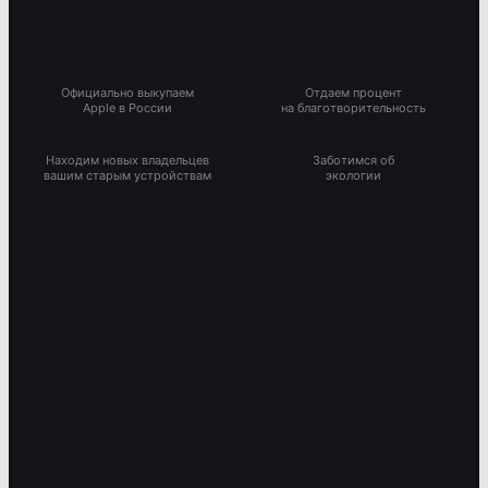
Официально выкупаем
Отдаем процент
Apple в России
на благотворительность
Находим новых владельцев
Заботимся об
вашим старым устройствам
экологии