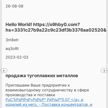
26-08-08
Hello World! https://o9hby0.com?
hs=3331c27b9a22c9c23df3b3376aa02520&
3m8etr
aq3o8t
2023-02-03
←
→
продажа тугоплавких металлов
Приглашаем Ваше предприятие к
взаимовыгодному сотрудничеству в сфере
производства и поставки
РџСЂРѕРІРѕР»РѕРєР° РќРљР°0,07 </a> и
изделий из него. - Поставка концентратов, и