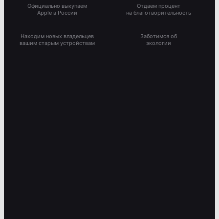
Официально выкупаем
Отдаем процент
Apple в России
на благотворительность
Находим новых владельцев
Заботимся об
вашим старым устройствам
экологии