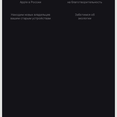
Apple в России
на благотворительность
Находим новых владельцев
Заботимся об
вашим старым устройствам
экологии