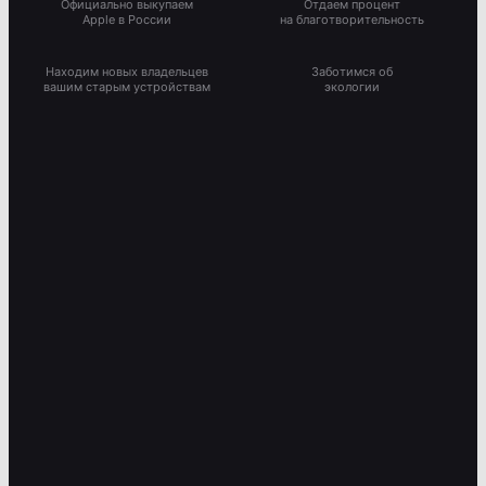
Официально выкупаем
Отдаем процент
Apple в России
на благотворительность
Находим новых владельцев
Заботимся об
вашим старым устройствам
экологии