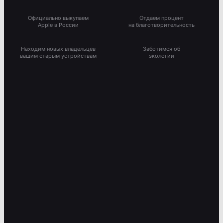
Официально выкупаем
Отдаем процент
Apple в России
на благотворительность
Находим новых владельцев
Заботимся об
вашим старым устройствам
экологии