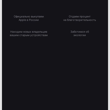
Официально выкупаем
Отдаем процент
Apple в России
на благотворительность
Находим новых владельцев
Заботимся об
вашим старым устройствам
экологии