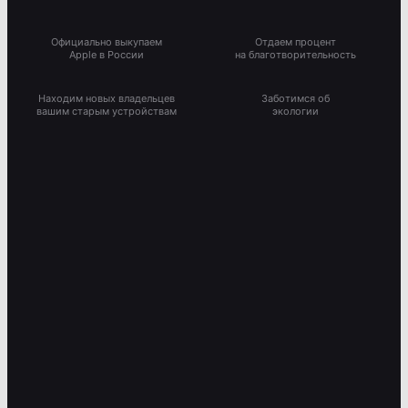
Официально выкупаем
Отдаем процент
Apple в России
на благотворительность
Находим новых владельцев
Заботимся об
вашим старым устройствам
экологии